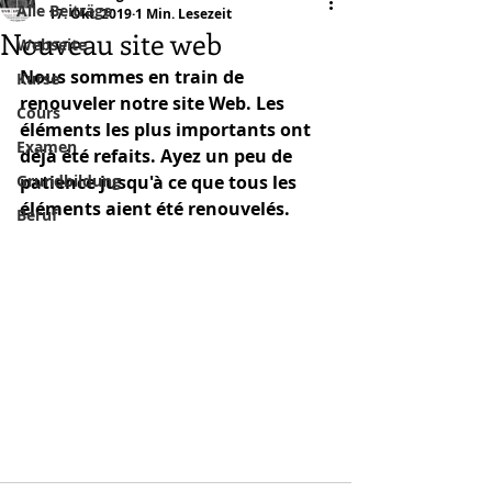
Alle Beiträge
17. Okt. 2019
1 Min. Lesezeit
Nouveau site web
Webseite
Nous sommes en train de 
Kurse
renouveler notre site Web. Les 
Cours
éléments les plus importants ont 
Examen
déjà été refaits. Ayez un peu de 
Grundbildung
patience jusqu'à ce que tous les 
éléments aient été renouvelés. 
Beruf