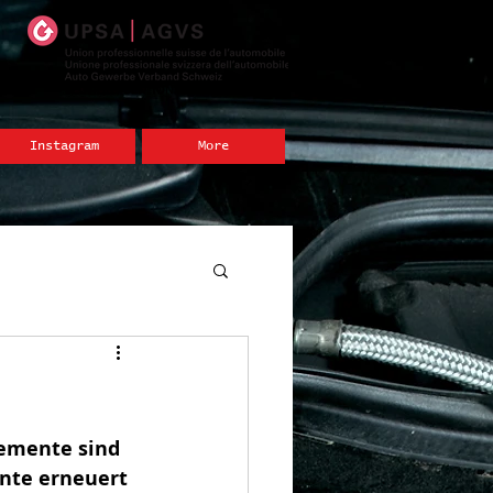
Instagram
More
lemente sind 
ente erneuert 