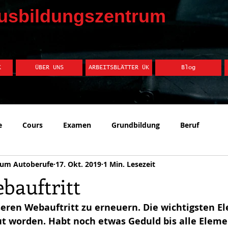
usbildungszentrum
K
ÜBER UNS
ARBEITSBLÄTTER ÜK
Blog
e
Cours
Examen
Grundbildung
Beruf
rum Autoberufe
17. Okt. 2019
1 Min. Lesezeit
bauftritt
seren Webauftritt zu erneuern. Die wichtigsten E
eut worden. Habt noch etwas Geduld bis alle Elem