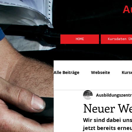
A
HOME
Kursdaten Ü
Alle Beiträge
Webseite
Kurs
Ausbildungszent
Neuer We
Wir sind dabei un
jetzt bereits ern