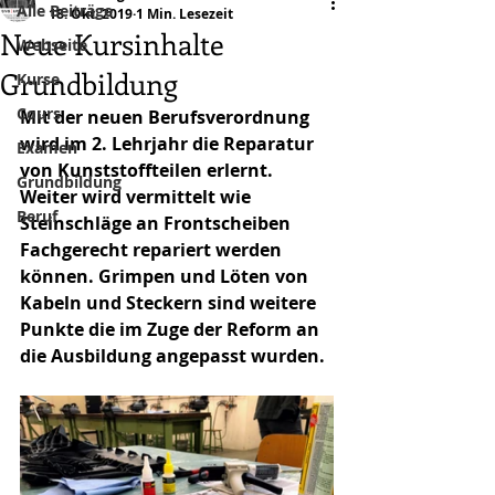
Alle Beiträge
18. Okt. 2019
1 Min. Lesezeit
Neue Kursinhalte
Webseite
Grundbildung
Kurse
Cours
Mit der neuen Berufsverordnung 
wird im 2. Lehrjahr die Reparatur 
Examen
von Kunststoffteilen erlernt. 
Grundbildung
Weiter wird vermittelt wie 
Beruf
Steinschläge an Frontscheiben 
Fachgerecht repariert werden 
können. Grimpen und Löten von 
Kabeln und Steckern sind weitere 
Punkte die im Zuge der Reform an 
die Ausbildung angepasst wurden. 