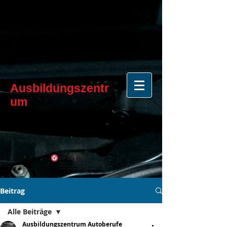
Ausbildungszentr
um
Beitrag
Alle Beiträge
Ausbildungszentrum Autoberufe