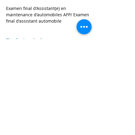
Examen final d'Assistant(e) en 
maintenance d'automobiles AFP/ Examen 
final d'assistant automobile
Planification des liens 
Programme
18:00 - 21:00
3 heures
Préparation des postes /
Postenvorbereitung
Tout voir